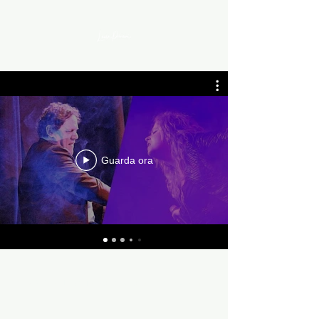
Guarda ora
©2021 di Laura Polverini. Creato con Wix.com